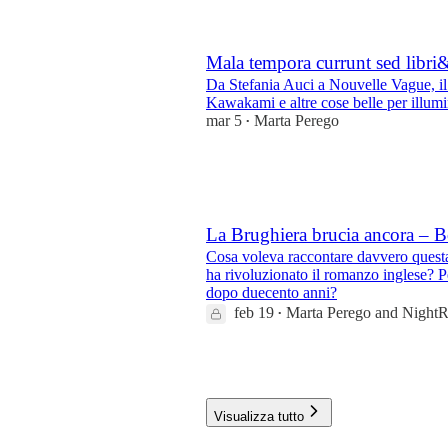
1
4
Mala tempora currunt sed libri
Da Stefania Auci a Nouvelle Vague, 
Kawakami e altre cose belle per illumi
mar 5
Marta Perego
•
26
2
La Brughiera brucia ancora – 
Cosa voleva raccontare davvero questa
ha rivoluzionato il romanzo inglese? P
dopo duecento anni?
feb 19
Marta Perego
and
Night
•
23
2
Visualizza tutto