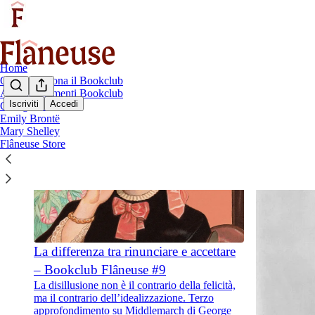
Home
Come funziona il Bookclub
Approfondimenti Bookclub
Iscriviti
Accedi
George Eliot
Emily Brontë
Mary Shelley
Flâneuse Store
La differenza tra rinunciare e accettare
– Bookclub Flâneuse #9
La disillusione non è il contrario della felicità,
ma il contrario dell’idealizzazione. Terzo
approfondimento su Middlemarch di George