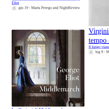
Eliot
giu 19
Marta Perego
and
NightReview
•
15
1
Virgini
tempo 
Il lungo viag
lug 9
M
•
17
2