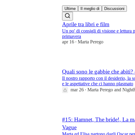
4
3
Ultime
Il meglio di
Discussioni
Aprile tra libri e film
Un po' di consigli di visione e lettura
primavera
apr 16
Marta Perego
•
24
Quali sono le gabbie che abiti
Il nostro rapporto con il desiderio, la s
e le aspettative che ci hanno plasmato
mar 26
Marta Perego
and
Night
•
22
#15: Hamnet, The bride!, La ma
Vague
Marta ed Elisa partono dagli Oscar per