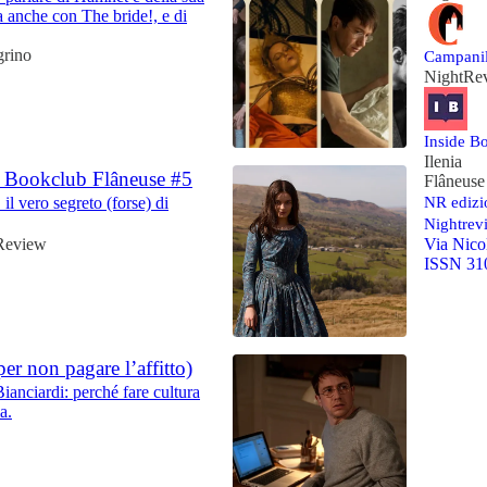
a anche con The bride!, e di
grino
Campanil
NightRe
Inside Bo
Ilenia
 – Bookclub Flâneuse #5
Flâneuse 
 il vero segreto (forse) di
NR edizi
1:03:06
Nightrevi
Review
Via Nico
ISSN 31
per non pagare l’affitto)
ianciardi: perché fare cultura
a.