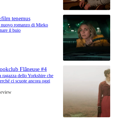
&film tenemus
il nuovo romanzo di Mieko
nare il buio
Bookclub Flâneuse #4
 ragazza dello Yorkshire che
erché ci scuote ancora oggi
Review