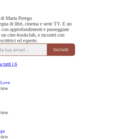
 di Marta Perego
gna di libri, cinema e serie TV. E un
 con approfondimenti e passeggiate
e, un cine-bookclub, e incontri con
scrittrici ed esperte.
Iscriviti
 tutti i 6
 Love
view
view
iga
view