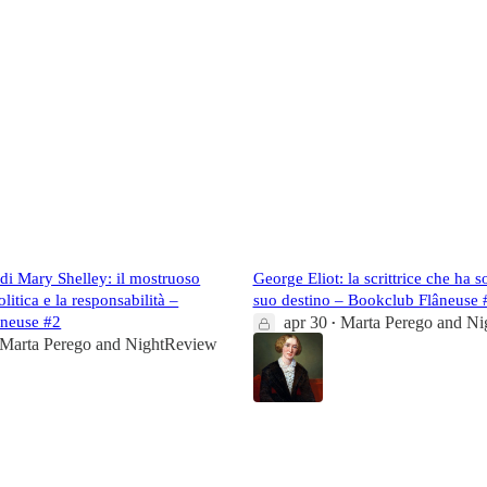
di Mary Shelley: il mostruoso
George Eliot: la scrittrice che ha so
litica e la responsabilità –
suo destino – Bookclub Flâneuse 
âneuse #2
apr 30
Marta Perego
and
Ni
•
Marta Perego
and
NightReview
36
2