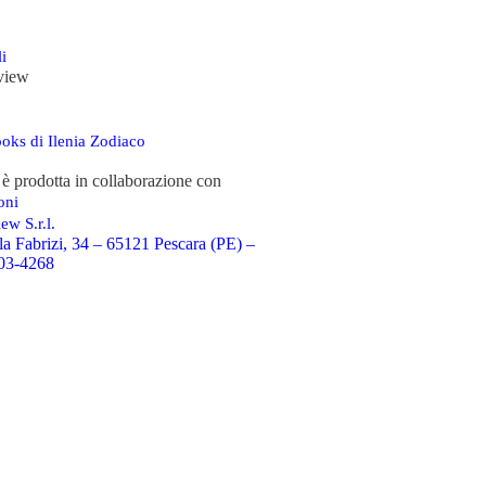
i
view
oks di Ilenia Zodiaco
è prodotta in collaborazione con
oni
ew S.r.l.
la Fabrizi, 34 – 65121 Pescara (PE) –
03-4268