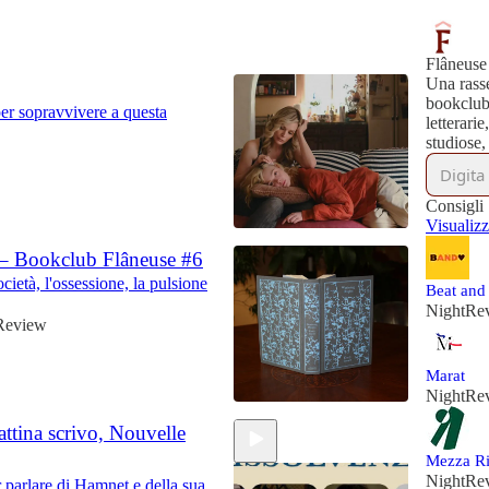
Flâneuse
Una rasse
bookclub
 per sopravvivere a questa
letterari
studiose, 
Consigli
Visualizza
? – Bookclub Flâneuse #6
ocietà, l'ossessione, la pulsione
Beat and
NightRe
Review
Marat
NightRe
ttina scrivo, Nouvelle
Mezza R
NightRe
 parlare di Hamnet e della sua