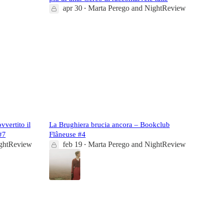
apr 30
Marta Perego
and
NightReview
•
36
2
vvertito il
La Brughiera brucia ancora – Bookclub
#7
Flâneuse #4
ghtReview
feb 19
Marta Perego
and
NightReview
•
23
2