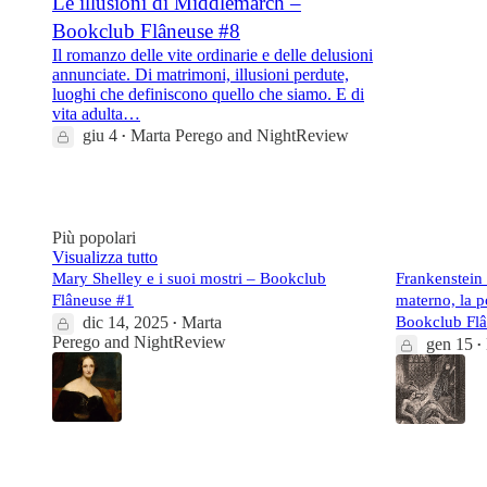
Le illusioni di Middlemarch –
Bookclub Flâneuse #8
Il romanzo delle vite ordinarie e delle delusioni
annunciate. Di matrimoni, illusioni perdute,
luoghi che definiscono quello che siamo. E di
vita adulta…
giu 4
Marta Perego
and
NightReview
•
18
1
Più popolari
Visualizza tutto
Mary Shelley e i suoi mostri – Bookclub
Frankenstein 
Flâneuse #1
materno, la po
dic 14, 2025
Marta
Bookclub Fl
•
Perego
and
NightReview
gen 15
•
47
42