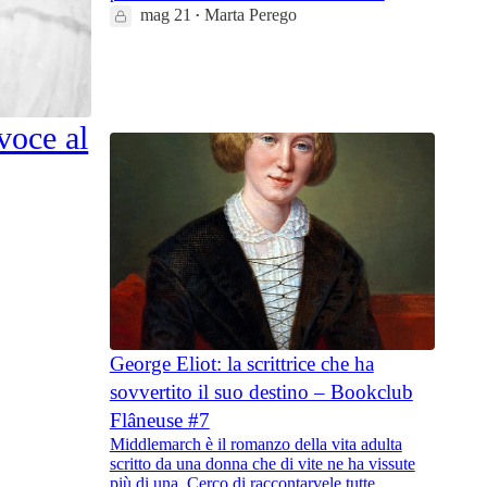
mag 21
Marta Perego
•
18
4
 voce al
George Eliot: la scrittrice che ha
sovvertito il suo destino – Bookclub
Flâneuse #7
Middlemarch è il romanzo della vita adulta
scritto da una donna che di vite ne ha vissute
più di una. Cerco di raccontarvele tutte