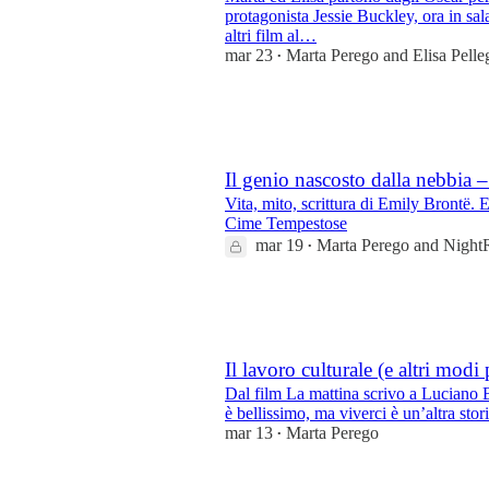
protagonista Jessie Buckley, ora in sal
altri film al…
mar 23
Marta Perego
and
Elisa Pelle
•
8
1
Il genio nascosto dalla nebbia
Vita, mito, scrittura di Emily Brontë. E
Cime Tempestose
mar 19
Marta Perego
and
Night
•
19
2
1
Il lavoro culturale (e altri modi 
Dal film La mattina scrivo a Luciano B
è bellissimo, ma viverci è un’altra stori
mar 13
Marta Perego
•
43