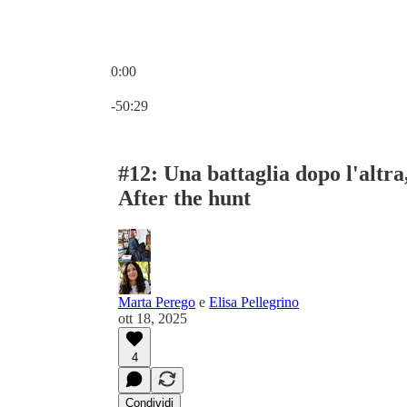
0:00
Ora attuale: 0:00 / Tempo totale: -50:29
-50:29
#12: Una battaglia dopo l'altra,
After the hunt
Marta Perego
e
Elisa Pellegrino
ott 18, 2025
4
Condividi