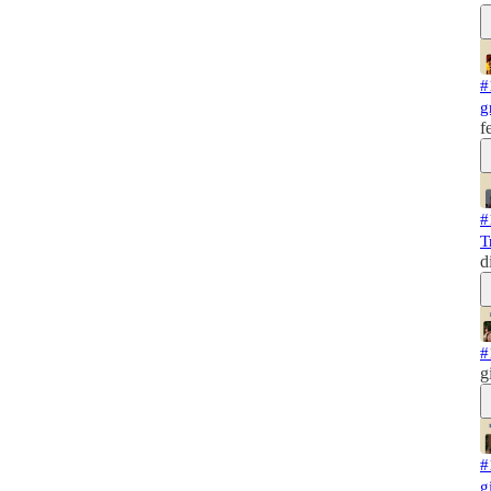
#
g
f
#
T
d
#
g
#
g