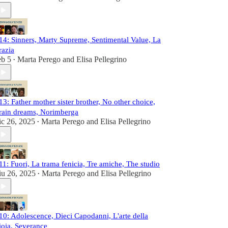
14: Sinners, Marty Supreme, Sentimental Value, La
razia
eb 5
Marta Perego
and
Elisa Pellegrino
•
13: Father mother sister brother, No other choice,
rain dreams, Norimberga
ic 26, 2025
Marta Perego
and
Elisa Pellegrino
•
11: Fuori, La trama fenicia, Tre amiche, The studio
iu 26, 2025
Marta Perego
and
Elisa Pellegrino
•
10: Adolescence, Dieci Capodanni, L'arte della
ioia, Severance