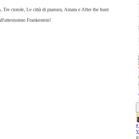
, Tre ciotole, Le città di pianura, Amata e After the hunt
l'attesissimo Frankestein!
#
V
m