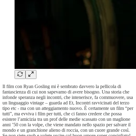
Il film con Ryan Gosling mi è sembrato davvero la pellicola di
fantascienza di cui non sapevamo di avere bisogno. Una storia che
infonde speranza negli incontri, che intenerisce, fa commuovere, usa
un linguaggio vintage – guarda ad Et, Incontri ravvicinati del terzo
tipo etc - ma con un atteggiamento nuovo. È certamente un film “per
tutti”, ma evviva i film per tutti, che ci fanno credere che possa
esistere l’amicizia tra un prof delle medie scassato con un maglione
anni ’50 con la volpe, che viene mandato nello spazio per salvare il
mondo e un granchione alieno di roccia, con un cuore grande così.
Se non siete snob e volete uscire col buon umore super consigliato!