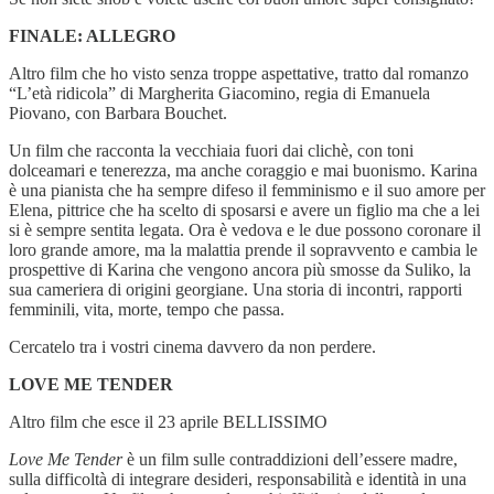
FINALE: ALLEGRO
Altro film che ho visto senza troppe aspettative, tratto dal romanzo
“L’età ridicola” di Margherita Giacomino, regia di Emanuela
Piovano, con Barbara Bouchet.
Un film che racconta la vecchiaia fuori dai clichè, con toni
dolceamari e tenerezza, ma anche coraggio e mai buonismo. Karina
è una pianista che ha sempre difeso il femminismo e il suo amore per
Elena, pittrice che ha scelto di sposarsi e avere un figlio ma che a lei
si è sempre sentita legata. Ora è vedova e le due possono coronare il
loro grande amore, ma la malattia prende il sopravvento e cambia le
prospettive di Karina che vengono ancora più smosse da Suliko, la
sua cameriera di origini georgiane. Una storia di incontri, rapporti
femminili, vita, morte, tempo che passa.
Cercatelo tra i vostri cinema davvero da non perdere.
LOVE ME TENDER
Altro film che esce il 23 aprile BELLISSIMO
Love Me Tender
è un film sulle contraddizioni dell’essere madre,
sulla difficoltà di integrare desideri, responsabilità e identità in una