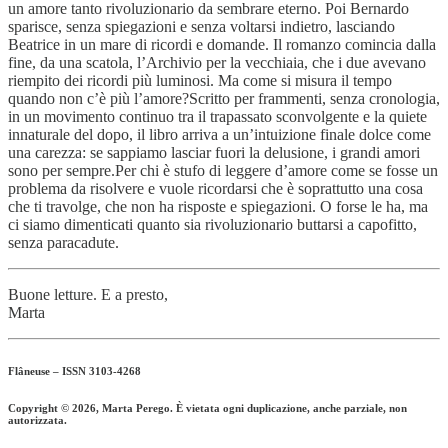
un amore tanto rivoluzionario da sembrare eterno. Poi Bernardo
sparisce, senza spiegazioni e senza voltarsi indietro, lasciando
Beatrice in un mare di ricordi e domande. Il romanzo comincia dalla
fine, da una scatola, l’Archivio per la vecchiaia, che i due avevano
riempito dei ricordi più luminosi. Ma come si misura il tempo
quando non c’è più l’amore?Scritto per frammenti, senza cronologia,
in un movimento continuo tra il trapassato sconvolgente e la quiete
innaturale del dopo, il libro arriva a un’intuizione finale dolce come
una carezza: se sappiamo lasciar fuori la delusione, i grandi amori
sono per sempre.Per chi è stufo di leggere d’amore come se fosse un
problema da risolvere e vuole ricordarsi che è soprattutto una cosa
che ti travolge, che non ha risposte e spiegazioni. O forse le ha, ma
ci siamo dimenticati quanto sia rivoluzionario buttarsi a capofitto,
senza paracadute.
Buone letture. E a presto,
Marta
Flâneuse – ISSN 3103-4268
Copyright © 2026, Marta Perego. È vietata ogni duplicazione, anche parziale, non
autorizzata.