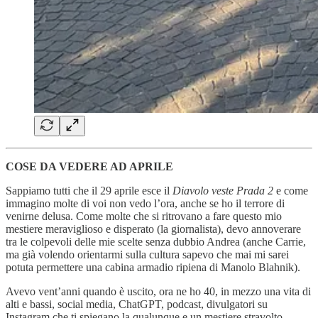
COSE DA VEDERE AD APRILE
Sappiamo tutti che il 29 aprile esce il
Diavolo veste Prada 2
e come
immagino molte di voi non vedo l’ora, anche se ho il terrore di
venirne delusa. Come molte che si ritrovano a fare questo mio
mestiere meraviglioso e disperato (la giornalista), devo annoverare
tra le colpevoli delle mie scelte senza dubbio Andrea (anche Carrie,
ma già volendo orientarmi sulla cultura sapevo che mai mi sarei
potuta permettere una cabina armadio ripiena di Manolo Blahnik).
Avevo vent’anni quando è uscito, ora ne ho 40, in mezzo una vita di
alti e bassi, social media, ChatGPT, podcast, divulgatori su
Instagram che ti spiegano la qualunque e un mestiere stravolto.