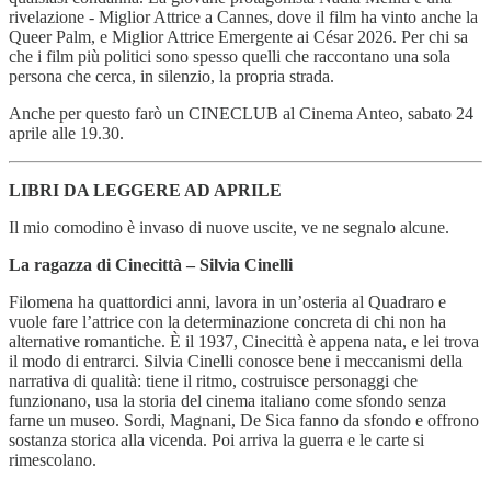
rivelazione - Miglior Attrice a Cannes, dove il film ha vinto anche la
Queer Palm, e Miglior Attrice Emergente ai César 2026. Per chi sa
che i film più politici sono spesso quelli che raccontano una sola
persona che cerca, in silenzio, la propria strada.
Anche per questo farò un CINECLUB al Cinema Anteo, sabato 24
aprile alle 19.30.
LIBRI DA LEGGERE AD APRILE
Il mio comodino è invaso di nuove uscite, ve ne segnalo alcune.
La ragazza di Cinecittà – Silvia Cinelli
Filomena ha quattordici anni, lavora in un’osteria al Quadraro e
vuole fare l’attrice con la determinazione concreta di chi non ha
alternative romantiche. È il 1937, Cinecittà è appena nata, e lei trova
il modo di entrarci. Silvia Cinelli conosce bene i meccanismi della
narrativa di qualità: tiene il ritmo, costruisce personaggi che
funzionano, usa la storia del cinema italiano come sfondo senza
farne un museo. Sordi, Magnani, De Sica fanno da sfondo e offrono
sostanza storica alla vicenda. Poi arriva la guerra e le carte si
rimescolano.