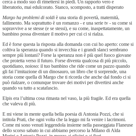
cerca a modo suo di rimettersi in piedi. Un rapporto vero e
liberatorio, mai edulcorato. Stanco, scomposto, a tratti disperato
Margo ha problemi di soldi
è una storia di povertà, maternità,
fallimento. Ma soprattutto è un romanzo - e una serie tv - su come si
sopravvive a se stesse (e se stessi), e su come, inaspettatamente, un
bambino possa diventare il motivo per cui ci si rialza.
Ed è forse questa la risposta alla domanda con cui ho aperto: come si
coltiva la speranza quando si invecchia e i grandi slanci sembrano
sempre più lontani? Forse la speranza non è più quel fuoco giovane
che proietta verso il futuro. Forse diventa qualcosa di più piccolo,
quotidiano, noioso: il tuo bambino che ride come un pazzo quando
gli fai l’imitazione di un dinosauro, un libro che ti sorprende, una
storia come quella di Margo che ti ricorda che anche dal fondo ci si
può rialzare, o comunque trovare dei motivi per divertirsi anche
quando va tutto a scatafascio.
Elpis era l’ultima cosa rimasta nel vaso, la più fragile. Ed era quella
che valeva di più.
E mi viene in mente quella bella poesia di Antonia Pozzi, che si
intitola Prati, che ogni volta che la leggo mi fa venire i lacrimoni.
Come mi sono venuti leggendola insieme nella passeggiata Flaneuse
dello scorso sabato in cui abbiamo percorso la Milano di Alda
Merini e Antonia Pozzi, in mezzo ai glicini e ai fiori.