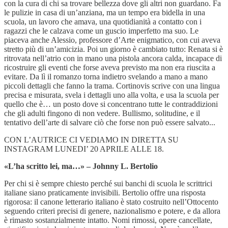
con la cura di chi sa trovare bellezza dove gli altri non guardano. Fa
le pulizie in casa di un’anziana, ma un tempo era bidella in una
scuola, un lavoro che amava, una quotidianità a contatto con i
ragazzi che le calzava come un guscio imperfetto ma suo. Le
piaceva anche Alessio, professore d’Arte enigmatico, con cui aveva
stretto più di un’amicizia. Poi un giorno è cambiato tutto: Renata si è
ritrovata nell’atrio con in mano una pistola ancora calda, incapace di
ricostruire gli eventi che forse aveva previsto ma non era riuscita a
evitare. Da lì il romanzo torna indietro svelando a mano a mano
piccoli dettagli che fanno la trama. Cortinovis scrive con una lingua
precisa e misurata, svela i dettagli uno alla volta, e usa la scuola per
quello che è… un posto dove si concentrano tutte le contraddizioni
che gli adulti fingono di non vedere. Bullismo, solitudine, e il
tentativo dell’arte di salvare ciò che forse non può essere salvato...
CON L’AUTRICE CI VEDIAMO IN DIRETTA SU
INSTAGRAM LUNEDI’ 20 APRILE ALLE 18.
«L’ha scritto lei, ma…» – Johnny L. Bertolio
Per chi si è sempre chiesto perché sui banchi di scuola le scrittrici
italiane siano praticamente invisibili. Bertolio offre una risposta
rigorosa: il canone letterario italiano è stato costruito nell’Ottocento
seguendo criteri precisi di genere, nazionalismo e potere, e da allora
è rimasto sostanzialmente intatto. Nomi rimossi, opere cancellate,