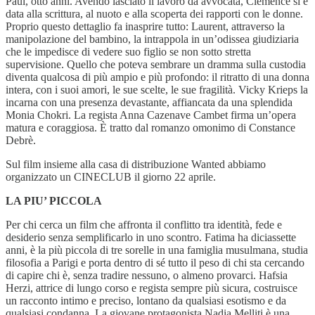
Paul, otto anni. Avendo lasciato il lavoro da avvocata, Clémence si è
data alla scrittura, al nuoto e alla scoperta dei rapporti con le donne.
Proprio questo dettaglio fa inasprire tutto: Laurent, attraverso la
manipolazione del bambino, la intrappola in un’odissea giudiziaria
che le impedisce di vedere suo figlio se non sotto stretta
supervisione. Quello che poteva sembrare un dramma sulla custodia
diventa qualcosa di più ampio e più profondo: il ritratto di una donna
intera, con i suoi amori, le sue scelte, le sue fragilità. Vicky Krieps la
incarna con una presenza devastante, affiancata da una splendida
Monia Chokri. La regista Anna Cazenave Cambet firma un’opera
matura e coraggiosa. È tratto dal romanzo omonimo di Constance
Debrè.
Sul film insieme alla casa di distribuzione Wanted abbiamo
organizzato un CINECLUB il giorno 22 aprile.
LA PIU’ PICCOLA
Per chi cerca un film che affronta il conflitto tra identità, fede e
desiderio senza semplificarlo in uno scontro. Fatima ha diciassette
anni, è la più piccola di tre sorelle in una famiglia musulmana, studia
filosofia a Parigi e porta dentro di sé tutto il peso di chi sta cercando
di capire chi è, senza tradire nessuno, o almeno provarci. Hafsia
Herzi, attrice di lungo corso e regista sempre più sicura, costruisce
un racconto intimo e preciso, lontano da qualsiasi esotismo e da
qualsiasi condanna. La giovane protagonista Nadia Melliti è una