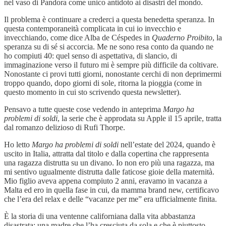
nel vaso di Pandora come unico antidoto ai disastri del mondo.
Il problema è continuare a crederci a questa benedetta speranza. In
questa contemporaneità complicata in cui io invecchio e
invecchiando, come dice Alba de Céspedes in
Quaderno Proibito
, la
speranza su di sé si accorcia. Me ne sono resa conto da quando ne
ho compiuti 40: quel senso di aspettativa, di slancio, di
immaginazione verso il futuro mi è sempre più difficile da coltivare.
Nonostante ci provi tutti giorni, nonostante cerchi di non deprimermi
troppo quando, dopo giorni di sole, ritorna la pioggia (come in
questo momento in cui sto scrivendo questa newsletter).
Pensavo a tutte queste cose vedendo in anteprima
Margo ha
problemi di soldi
, la serie che è approdata su Apple il 15 aprile, tratta
dal romanzo delizioso di Rufi Thorpe.
Ho letto
Margo ha problemi di soldi
nell’estate del 2024, quando è
uscito in Italia, attratta dal titolo e dalla copertina che rappresenta
una ragazza distrutta su un divano. Io non ero più una ragazza, ma
mi sentivo ugualmente distrutta dalle faticose gioie della maternità.
Mio figlio aveva appena compiuto 2 anni, eravamo in vacanza a
Malta ed ero in quella fase in cui, da mamma brand new, certificavo
che l’era del relax e delle “vacanze per me” era ufficialmente finita.
È la storia di una ventenne californiana dalla vita abbastanza
disastrata: una madre che l’ha cresciuta da sola e che è piuttosto