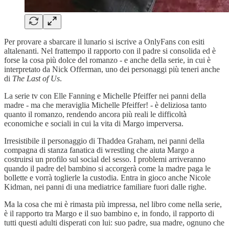
Per provare a sbarcare il lunario si iscrive a OnlyFans con esiti
altalenanti. Nel frattempo il rapporto con il padre si consolida ed è
forse la cosa più dolce del romanzo - e anche della serie, in cui è
interpretato da Nick Offerman, uno dei personaggi più teneri anche
di
The Last of Us
.
La serie tv con Elle Fanning e Michelle Pfeiffer nei panni della
madre - ma che meraviglia Michelle Pfeiffer! - è deliziosa tanto
quanto il romanzo, rendendo ancora più reali le difficoltà
economiche e sociali in cui la vita di Margo imperversa.
Irresistibile il personaggio di Thaddea Graham, nei panni della
compagna di stanza fanatica di wrestling che aiuta Margo a
costruirsi un profilo sul social del sesso. I problemi arriveranno
quando il padre del bambino si accorgerà come la madre paga le
bollette e vorrà toglierle la custodia. Entra in gioco anche Nicole
Kidman, nei panni di una mediatrice familiare fuori dalle righe.
Ma la cosa che mi è rimasta più impressa, nel libro come nella serie,
è il rapporto tra Margo e il suo bambino e, in fondo, il rapporto di
tutti questi adulti disperati con lui: suo padre, sua madre, ognuno che