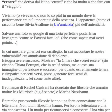
“errore”
che deriva dal latino “errare” e che ha molto a che fare con
il “viaggio”.
Viviamo (o vivevamo o non lo so più) in un mondo dove la
performance era più importante della sostanza. L’apparenza (come ci
racconta bene Silvia Avallone in
Un’amicizia
) più dell’autenticità.
Salvare una foto su google di una torta perfetta e postarla su
Instagram “come se l’avessi fatta io”. (che come sapete mai avrei
potuto…)
In cui mostrare gli errori era sacrilegio. In cui raccontare le nostre
vulnerabilità era ammissione di debolezza.
Bisogna avere successo. Mostrare “la Chiara che vorrei essere” (sto
citando Chiara Ferragni, che in realtà stimo, ma questa sua
immagine di perfezione e successo, per quanto estremamente tenera
e simpatica per certi versi, possa generare forti sensi di
inadeguatezza… lei come tante altre).
Il romanzo di Rachel Cusk mi ha ricordato due filosofe che ammiro
molto: Iris Murdoch (e già sapete) e Martha Nussbaum.
Entrambe pur essendo filosofe hanno una forte connessione con la
letteratura. Non tutti i filosofi la hanno. Per loro la letteratura è una
via conoscenza. Un modo per riconoscersi e conoscere. Una vita per