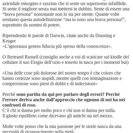
aziendale misogino e razzista che si sente un superuomo infallibile.
Si sente il migliore senza mai mettersi in dubbio. Sente di essere una
“brava persona” nonostante non lo sia per niente. Quante volte
sentiamo questa autodefinizione “ma io sono una brava persona!”,
soprattutto da uomini di potere.
Riprendendo le parole di Darwin, citate anche da Dunning e
Kruger
«L'ignoranza genera fiducia più spesso della conoscenza».
O Bertrand Russell (consiglio anche a voi di scaricare sul kindle del
cellulare il suo Elogio dell’ozio e tenerlo in tasca per i momenti bui)
«Una delle cose più dolorose del nostro tempo è che coloro che
hanno certezze sono stupidi, mentre quelli con immaginazione e
comprensione sono pieni di dubbi e di indecisioni»
Perché
sono partita da qui per parlare degli errori? Perché
l’errore deriva anche dall’approccio che ognuno di noi ha nei
confronti di esso.
C’è chi si danna per molto poco e chi non si danna per nulla.
Il giusto equilibrio come dicevano gli antichi sta nel mezzo.
Molte volte penso che la mia passione per le storie nasca da una
necessità di riconoscimento nella pietà.