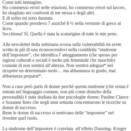
Come tutti immagino.
Ho commesso errori nelle relazioni, ho commesso errori sul lavoro,
ho sbagliato nei confronti di me stessa e degli altri.
E di solito mi sono dannata.
Come quando prendevo 7 anziché 8 ½ nella versione di greco al
liceo.
Secchiona! Sì. Quella è stata la scaturigine di tutte le mie pene.
Alla newsletter della settimana scorsa sulla vulnerabilità mi avete
scritto in più di una riconoscendovi nella cosiddetta “sindrome
dell’impostore”, che identifica l’ atteggiamento (che spesso per
ragioni culturali e sociali è molto più femminile che maschile)
costante di non sentirsi all’altezza. Non sentirsi adeguat* nel
ricoprire un determinato ruolo… ma abbastanza in grado, mai
abbastanza preparat*.
Non a caso però parlo di donne perché questa sindrome (che ormai è
entrata nel linguaggio comune, non più come disturbo della
personalità) è stata studiata da due psicologhe donne: Pauline Clance
e Suzanne Imes che negli anni settanta concentrarono le ricerche su
donne di successo.
Bene le donne di successo si sentivano delle “impostore” nel
rivestire quel ruolo.
La sindrome dell’impostore è correlata all’effetto Dunning- Kruger