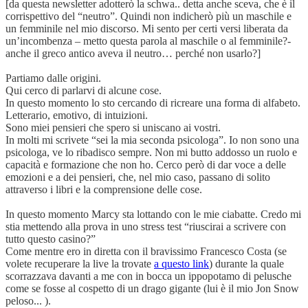
[da questa newsletter adotterò la schwa.. detta anche sceva, che è il
corrispettivo del “neutro”. Quindi non indicherò più un maschile e
un femminile nel mio discorso. Mi sento per certi versi liberata da
un’incombenza – metto questa parola al maschile o al femminile?-
anche il greco antico aveva il neutro… perché non usarlo?]
Partiamo dalle origini.
Qui cerco di parlarvi di alcune cose.
In questo momento lo sto cercando di ricreare una forma di alfabeto.
Letterario, emotivo, di intuizioni.
Sono miei pensieri che spero si uniscano ai vostri.
In molti mi scrivete “sei la mia seconda psicologa”. Io non sono una
psicologa, ve lo ribadisco sempre. Non mi butto addosso un ruolo e
capacità e formazione che non ho. Cerco però di dar voce a delle
emozioni e a dei pensieri, che, nel mio caso, passano di solito
attraverso i libri e la comprensione delle cose.
In questo momento Marcy sta lottando con le mie ciabatte. Credo mi
stia mettendo alla prova in uno stress test “riuscirai a scrivere con
tutto questo casino?”
Come mentre ero in diretta con il bravissimo Francesco Costa (se
volete recuperare la live la trovate
a questo link
) durante la quale
scorrazzava davanti a me con in bocca un ippopotamo di pelusche
come se fosse al cospetto di un drago gigante (lui è il mio Jon Snow
peloso... ).