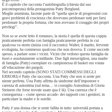
È il capitolo che racconta l’autobiografia (chiesta dal suo
psicoterapeuta) della protagonista Patty Berglund.
Moglie ammirata, facente parte di “quella specie di progressisti con
gravi problemi di coscienza che dovevano perdonare tutti per farsi
perdonare la propria fortuna; che non avevano il coraggio dei propri
privilegi”.
Non so se avete letto il romanzo, la storia è quella di questa coppia
praticamente perfetta con famiglia praticamente perfetta in cui
qualcosa va storto (inizia così il racconto): Walter, il marito, fervente
ecologista, ha commesso qualcosa che non doveva. E come succede
spesso, a parlare sono i vicini. Vicini che vedono questa famiglia da
fuori e assolutamente scintillante. Due figli meravigliosi, una madre
di famiglia (Patty) esemplare ex campionessa di basket ora votata
all’educazione dei pargoli.
Nel secondo capitolo (SONO STATI COMMESSI DEGLI
ERRORI) è Patty che racconta. Una Patty che non si sente per
niente perfetta. Una Patty affetta da sindrome dell’impostore e
carenza di autostima (sul tema… vi consiglio Autostima di Gloria
Steinem che forse trovate usato qua è là). Una carenza che è
conseguenza – come spesso accade- dei rapporti con i genitori, in
particolare la madre e le sorelle.
Patty è una donna che si sente fallita in tutto: università portata a