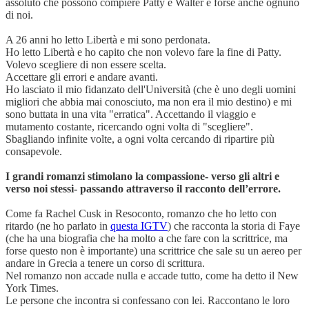
assoluto che possono compiere Patty e Walter e forse anche ognuno
di noi.
A 26 anni ho letto Libertà e mi sono perdonata.
Ho letto Libertà e ho capito che non volevo fare la fine di Patty.
Volevo scegliere di non essere scelta.
Accettare gli errori e andare avanti.
Ho lasciato il mio fidanzato dell'Università (che è uno degli uomini
migliori che abbia mai conosciuto, ma non era il mio destino) e mi
sono buttata in una vita "erratica". Accettando il viaggio e
mutamento costante, ricercando ogni volta di "scegliere".
Sbagliando infinite volte, a ogni volta cercando di ripartire più
consapevole.
I grandi romanzi stimolano la compassione- verso gli altri e
verso noi stessi- passando attraverso il racconto dell’errore.
Come fa Rachel Cusk in Resoconto, romanzo che ho letto con
ritardo (ne ho parlato in
questa IGTV
) che racconta la storia di Faye
(che ha una biografia che ha molto a che fare con la scrittrice, ma
forse questo non è importante) una scrittrice che sale su un aereo per
andare in Grecia a tenere un corso di scrittura.
Nel romanzo non accade nulla e accade tutto, come ha detto il New
York Times.
Le persone che incontra si confessano con lei. Raccontano le loro