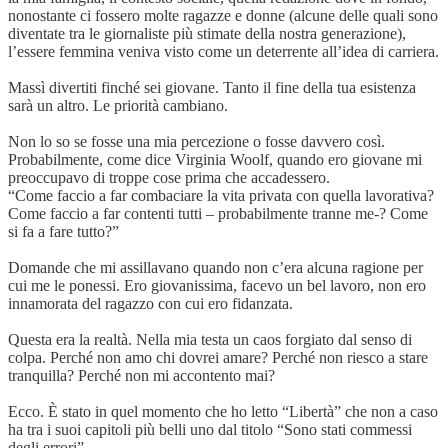
nonostante ci fossero molte ragazze e donne (alcune delle quali sono
diventate tra le giornaliste più stimate della nostra generazione),
l’essere femmina veniva visto come un deterrente all’idea di carriera.
Massì divertiti finché sei giovane. Tanto il fine della tua esistenza
sarà un altro. Le priorità cambiano.
Non lo so se fosse una mia percezione o fosse davvero così.
Probabilmente, come dice Virginia Woolf, quando ero giovane mi
preoccupavo di troppe cose prima che accadessero.
“Come faccio a far combaciare la vita privata con quella lavorativa?
Come faccio a far contenti tutti – probabilmente tranne me-? Come
si fa a fare tutto?”
Domande che mi assillavano quando non c’era alcuna ragione per
cui me le ponessi. Ero giovanissima, facevo un bel lavoro, non ero
innamorata del ragazzo con cui ero fidanzata.
Questa era la realtà. Nella mia testa un caos forgiato dal senso di
colpa. Perché non amo chi dovrei amare? Perché non riesco a stare
tranquilla? Perché non mi accontento mai?
Ecco. È stato in quel momento che ho letto “Libertà” che non a caso
ha tra i suoi capitoli più belli uno dal titolo “Sono stati commessi
degli errori”.