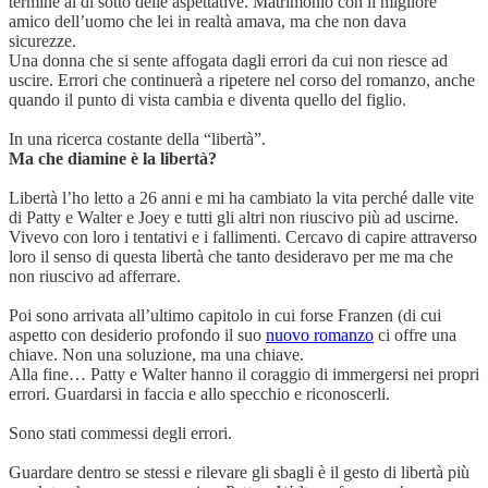
termine al di sotto delle aspettative. Matrimonio con il migliore
amico dell’uomo che lei in realtà amava, ma che non dava
sicurezze.
Una donna che si sente affogata dagli errori da cui non riesce ad
uscire. Errori che continuerà a ripetere nel corso del romanzo, anche
quando il punto di vista cambia e diventa quello del figlio.
In una ricerca costante della “libertà”.
Ma che diamine è la libertà?
Libertà l’ho letto a 26 anni e mi ha cambiato la vita perché dalle vite
di Patty e Walter e Joey e tutti gli altri non riuscivo più ad uscirne.
Vivevo con loro i tentativi e i fallimenti. Cercavo di capire attraverso
loro il senso di questa libertà che tanto desideravo per me ma che
non riuscivo ad afferrare.
Poi sono arrivata all’ultimo capitolo in cui forse Franzen (di cui
aspetto con desiderio profondo il suo
nuovo romanzo
ci offre una
chiave. Non una soluzione, ma una chiave.
Alla fine… Patty e Walter hanno il coraggio di immergersi nei propri
errori. Guardarsi in faccia e allo specchio e riconoscerli.
Sono stati commessi degli errori.
Guardare dentro se stessi e rilevare gli sbagli è il gesto di libertà più