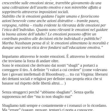
crescerebbe sulle emozioni stesse, trarrebbe giovamento da una
sana coltivazione dell’assetto emotivo e non mirerebbe affatto a
sopprimerlo attraverso imposizioni sociali.
Stabilito che le emozioni guidano l’agire umano e favoriscono
azioni benevole come anche azioni distruttive – tramite paura,
vergogna, rabbia – risulta evidente la rilevanza delle emozioni per
l’etica dell’individuo. Quanto sono rilevanti le emozioni nel guidare
la buona azione dell’adulto? Le emozioni possono offrire un
contributo positivo alle decisioni etiche individuali e pubbliche?
Martha Nussbaum pensa di sì: le emozioni alimentano la moralità e
dunque una teoria etica deve fondarsi sull’educazione emotiva.”
Impariamo attraverso le nostre emozioni. È attraverso le emozioni
che troviamo la forza di andare oltre.
Sono le emozioni che derivano dai nostri “sbagli” a portarci a
correggere il tiro. A definire “i valori a cui credere” (come volevano
fare i giovani intellettuali di Bloombsury… tra cui Virginia: liberarsi
dei dettami sociali e religiosi per definire una propria etica che si
basasse sul rispetto delle libertà altrui… )
Senza struggerci perché “abbiamo sbagliato”. Senza quella
supponenza nel dire “ma io non sbaglio mai”
Sbagliamo tutti sempre e costantemente e i romanzi ce lo ricordano.
Ma “errare” (vagare, provare, tentare) ci porta a conoscere.