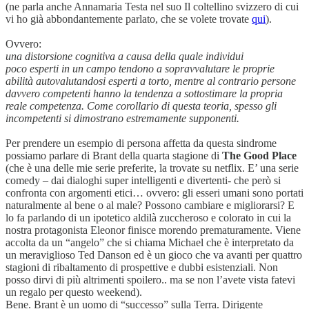
(ne parla anche Annamaria Testa nel suo Il coltellino svizzero di cui
vi ho già abbondantemente parlato, che se volete trovate
qui
).
Ovvero:
una distorsione cognitiva a causa della quale individui
poco esperti in un campo tendono a sopravvalutare le proprie
abilità autovalutandosi esperti a torto, mentre al contrario persone
davvero competenti hanno la tendenza a sottostimare la propria
reale competenza. Come corollario di questa teoria, spesso gli
incompetenti si dimostrano estremamente supponenti.
Per prendere un esempio di persona affetta da questa sindrome
possiamo parlare di Brant della quarta stagione di
The Good Place
(che è una delle mie serie preferite, la trovate su netflix. E’ una serie
comedy – dai dialoghi super intelligenti e divertenti- che però si
confronta con argomenti etici… ovvero: gli esseri umani sono portati
naturalmente al bene o al male? Possono cambiare e migliorarsi? E
lo fa parlando di un ipotetico aldilà zuccheroso e colorato in cui la
nostra protagonista Eleonor finisce morendo prematuramente. Viene
accolta da un “angelo” che si chiama Michael che è interpretato da
un meraviglioso Ted Danson ed è un gioco che va avanti per quattro
stagioni di ribaltamento di prospettive e dubbi esistenziali. Non
posso dirvi di più altrimenti spoilero.. ma se non l’avete vista fatevi
un regalo per questo weekend).
Bene. Brant è un uomo di “successo” sulla Terra. Dirigente