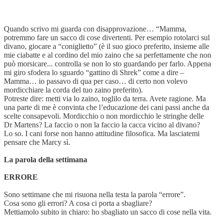
Quando scrivo mi guarda con disapprovazione… “Mamma,
potremmo fare un sacco di cose divertenti. Per esempio rotolarci sul
divano, giocare a “coniglietto” (è il suo gioco preferito, insieme alle
mie ciabatte e al cordino del mio zaino che sa perfettamente che non
può morsicare... controlla se non lo sto guardando per farlo. Appena
mi giro sfodera lo sguardo “gattino di Shrek” come a dire –
Mamma… io passavo di qua per caso… di certo non volevo
mordicchiare la corda del tuo zaino preferito).
Potreste dire: metti via lo zaino, toglilo da terra. Avete ragione. Ma
una parte di me è convinta che l’educazione dei cani passi anche da
scelte consapevoli. Mordicchio o non mordicchio le stringhe delle
Dr Martens? La faccio o non la faccio la cacca vicino al divano?
Lo so. I cani forse non hanno attitudine filosofica. Ma lasciatemi
pensare che Marcy sì.
La parola della settimana
ERRORE
Sono settimane che mi risuona nella testa la parola “errore”.
Cosa sono gli errori? A cosa ci porta a sbagliare?
Mettiamolo subito in chiaro: ho sbagliato un sacco di cose nella vita.