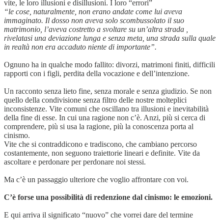
vite, le loro illusioni e disillusioni. I loro “errori”
“le cose, naturalmente, non erano andate come lui aveva
immaginato. Il dosso non aveva solo scombussolato il suo
matrimonio, l’aveva costretto a svoltare su un’altra strada ,
rivelatasi una deviazione lunga e senza meta, una strada sulla quale
in realtà non era accaduto niente di importante”.
Ognuno ha in qualche modo fallito: divorzi, matrimoni finiti, difficili
rapporti con i figli, perdita della vocazione e dell’intenzione.
Un racconto senza lieto fine, senza morale e senza giudizio. Se non
quello della condivisione senza filtro delle nostre molteplici
inconsistenze. Vite comuni che oscillano tra illusioni e inevitabilità
della fine di esse. In cui una ragione non c’è. Anzi, più si cerca di
comprendere, più si usa la ragione, più la conoscenza porta al
cinismo.
Vite che si contraddicono e tradiscono, che cambiano percorso
costantemente, non seguono traiettorie lineari e definite. Vite da
ascoltare e perdonare per perdonare noi stessi.
Ma c’è un passaggio ulteriore che voglio affrontare con voi.
C’è forse una possibilità di redenzione dal cinismo: le emozioni.
E qui arriva il significato “nuovo” che vorrei dare del termine