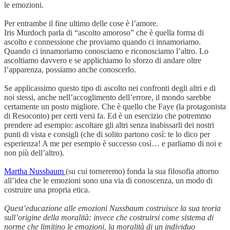
le emozioni.
Per entrambe il fine ultimo delle cose è l’amore.
Iris Murdoch parla di “ascolto amoroso” che è quella forma di
ascolto e connessione che proviamo quando ci innamoriamo.
Quando ci innamoriamo conosciamo e riconosciamo l’altro. Lo
ascoltiamo davvero e se applichiamo lo sforzo di andare oltre
l’apparenza, possiamo anche conoscerlo.
Se applicassimo questo tipo di ascolto nei confronti degli altri e di
noi stessi, anche nell’accoglimento dell’errore, il mondo sarebbe
certamente un posto migliore. Che è quello che Faye (la protagonista
di Resoconto) per certi versi fa. Ed è un esercizio che potremmo
prendere ad esempio: ascoltare gli altri senza inabissarli dei nostri
punti di vista e consigli (che di solito partono così: te lo dico per
esperienza! A me per esempio è successo così… e parliamo di noi e
non più dell’altro).
Martha Nussbaum
(su cui torneremo) fonda la sua filosofia attorno
all’idea che le emozioni sono una via di conoscenza, un modo di
costruire una propria etica.
Quest’educazione alle emozioni Nussbaum costruisce la sua teoria
sull’origine della moralità: invece che costruirsi come sistema di
norme che limitino le emozioni, la moralità di un individuo