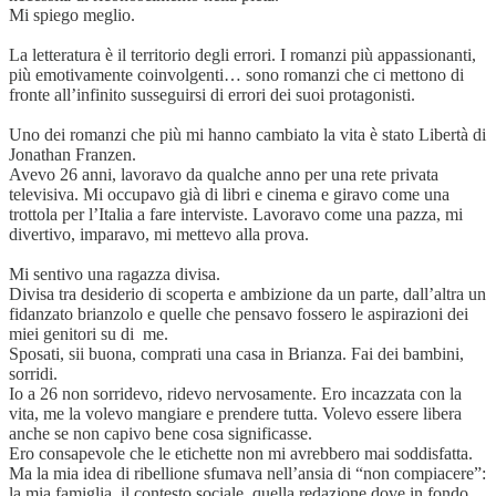
Mi spiego meglio.
La letteratura è il territorio degli errori. I romanzi più appassionanti,
più emotivamente coinvolgenti… sono romanzi che ci mettono di
fronte all’infinito susseguirsi di errori dei suoi protagonisti.
Uno dei romanzi che più mi hanno cambiato la vita è stato Libertà di
Jonathan Franzen.
Avevo 26 anni, lavoravo da qualche anno per una rete privata
televisiva. Mi occupavo già di libri e cinema e giravo come una
trottola per l’Italia a fare interviste. Lavoravo come una pazza, mi
divertivo, imparavo, mi mettevo alla prova.
Mi sentivo una ragazza divisa.
Divisa tra desiderio di scoperta e ambizione da un parte, dall’altra un
fidanzato brianzolo e quelle che pensavo fossero le aspirazioni dei
miei genitori su di me.
Sposati, sii buona, comprati una casa in Brianza. Fai dei bambini,
sorridi.
Io a 26 non sorridevo, ridevo nervosamente. Ero incazzata con la
vita, me la volevo mangiare e prendere tutta. Volevo essere libera
anche se non capivo bene cosa significasse.
Ero consapevole che le etichette non mi avrebbero mai soddisfatta.
Ma la mia idea di ribellione sfumava nell’ansia di “non compiacere”:
la mia famiglia, il contesto sociale, quella redazione dove in fondo,