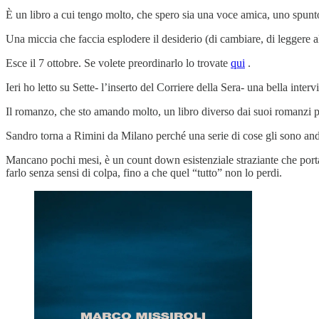
È un libro a cui tengo molto, che spero sia una voce amica, uno spunto
Una miccia che faccia esplodere il desiderio (di cambiare, di leggere alt
Esce il 7 ottobre. Se volete preordinarlo lo trovate
qui
.
Ieri ho letto su Sette- l’inserto del Corriere della Sera- una bella inter
Il romanzo, che sto amando molto, un libro diverso dai suoi romanzi pre
Sandro torna a Rimini da Milano perché una serie di cose gli sono anda
Mancano pochi mesi, è un count down esistenziale straziante che porta Sa
farlo senza sensi di colpa, fino a che quel “tutto” non lo perdi.