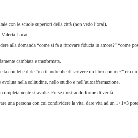
tale con le scuole superiori della città (non vedo l’ora!).
n Valeria Locati.
dere alla domanda “come si fa a ritrovare fiducia in amore?” “come pos
damente cambiata e trasformata.
tta con lei e dirle “ma ti andrebbe di scrivere un libro con me?” era u
be evoluta nella solitudine, nello studio e nell’autoaffermazione.
no completamente stravolte. Forse mostrando forme di verità.
ovare una persona con cui condividere la vita, dare vita ad un 1+1=3 pote