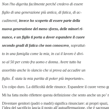
Non l'ho digerita facilmente perché credevo di essere
figlio di una generazione più antica, di fatica, di ac-
cudimenti,
invece ho scoperto di essere parte della
nuova generazione del meno sforzo, delle minori ri-
nunce, e un figlio ti porta a dover espandere il cuore
secondo gradi di fatica che non conoscevo
, soprattut-
to in una famiglia come la mia, in cui il lavoro è divi-
so al 50 per cento fra uomo e donna. Avere tutto ha
assorbito anche lo slancio che si prova ad accudire un
figlio. È stata la mia partita di poker più importante».
Un colpo duro. La difficoltà delle rinunce. Espandere il cuore verso gr
Mi ha fatta molto riflettere questa definizione che sento anche un po’ 
Diventare genitori (padri o madri) significa rinunciare: ai propri spazi
l’idea del sacrificio lascia il posto all’autoaffermazione, che è sacrosan