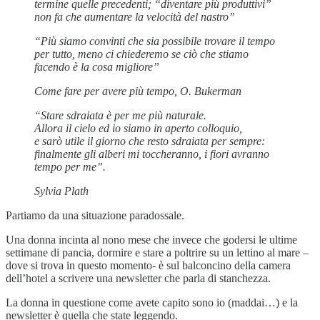
termine quelle precedenti; “diventare più produttivi”
non fa che aumentare la velocità del nastro”
“Più siamo convinti che sia possibile trovare il tempo
per tutto, meno ci chiederemo se ciò che stiamo
facendo è la cosa migliore”
Come fare per avere più tempo, O. Bukerman
“Stare sdraiata è per me più naturale.
Allora il cielo ed io siamo in aperto colloquio,
e sarò utile il giorno che resto sdraiata per sempre:
finalmente gli alberi mi toccheranno, i fiori avranno
tempo per me”.
Sylvia Plath
Partiamo da una situazione paradossale.
Una donna incinta al nono mese che invece che godersi le ultime
settimane di pancia, dormire e stare a poltrire su un lettino al mare –
dove si trova in questo momento- è sul balconcino della camera
dell’hotel a scrivere una newsletter che parla di stanchezza.
La donna in questione come avete capito sono io (maddai…) e la
newsletter è quella che state leggendo.