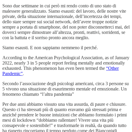
Sono due settimane in cui però mi rendo conto di uno stato di
malessere generalizzato. Siamo esausti: del lavoro, delle nostre vite
private, della situazione internazionale, dell’incertezza dei tempi,
dello stare sempre sui social network, dell’avere troppe notizie
sempre a portata di smartphone, del non poter disconnetterci mai, del
doverci sempre dimostrare all’altezza, pronti, reattivi, sorridenti, se
con la battuta e il sorriso pronto ancora meglio.
Siamo esausti. E non sappiamo nemmeno il perché.
According to the American Psychological Association, as of January
2022, nearly 3 in 5 people report feeling mentally and emotionally
exhausted. This phenomenon has even been termed the
“Other
Pandemic”
.
Secondo l’associazione degli psicologi americani, circa 3 persone su
5 vivono una situazione di esaurimento mentale ed emozionale. Un
fenomeno chiamato “l’altra pandemia”
Per due anni abbiamo vissuto una vita assurda, di paure e chiusure.
Questo ci ha stressati più di quanto eravamo già stressati prima e
anziché prendere le buone intuizioni che abbiamo formulato i primi
mesi di lockdown “dobbiamo rallentare! Vivere una vita più
consapevole e sostenibile!” e trasformarle in realtà, da quando tutto
ha riaperto rincorriamo il tempo perduto come dei Bianconigli