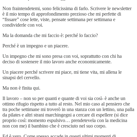
Non fraintendetemi, sono felicissima di farlo. Scrivere le newsletter
è il mio tempo di approfondimento prezioso che mi perfette di
“fissare” cose lette, viste, pensate settimana per settimana e
condividerle con voi.
Ma la domanda che mi faccio è: perché lo faccio?
Perché è un impegno e un piacere.
Un impegno che mi sono presa con voi, soprattutto con chi ha
deciso di sostenere il mio lavoro anche economicamente.
Un piacere perché scrivere mi piace, mi tiene vita, mi allena le
sinapsi del cervello.
Ma non è finita qui.
Il lavoro – non so per quanti e quante di voi sia così- è anche un
ottimo rifugio rispetto a tutto al resto. Nel mio caso al pensiero che
tra poche settimane mi troverò in una stanza con un lettino, una palla
da pilates e altri strani marchingegni a cercare di espellere (si dice
proprio così: momento espulsivo… prendetevela con la medicina
non con me) il bambino che è cresciuto nel suo corpo.
Ed è vero. Come spesso accade in questi ultimi momenti di