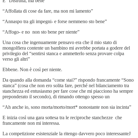
È “Distrutta, ma bene”
“Affollata di cose da fare, ma non mi lamento”
“Annaspo tra gli impegni- e forse nemmeno sto bene”
“Affogo- e no non sto bene per niente”
Una cosa che ingenuamente pensavo era che il mio stato di
mongolfiera contente un bambino mi avrebbe portata a godere del
privilegio del “sentirsi stanca e ammetterlo senza provare colpa
verso gli altri”
Ebbene. Non è così per niente.
Da quando alla domanda “come stai?” rispondo francamente “Sono
stanca” (cosa che non ero solita fare, perché nel bilanciamento tra
stanchezza ed entusiasmo per fare cose che mi piacciono ha sempre
preponderato il secondo), di rimando ottengo spesso un
“Ah anche io, sono morta/morto/mort* nonostante non sia incinta”
E inizia così una gara sottesa tra le reciproche stanchezze che
francamente non mi interessa.
La competizione esistenziale la ritengo davvero poco interessanteJ