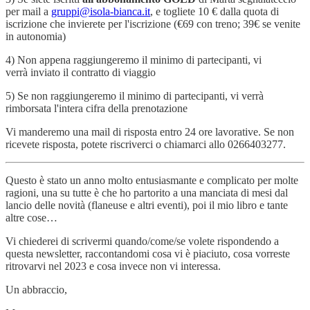
per mail a
gruppi@isola-bianca.it
, e togliete 10 € dalla quota di
iscrizione che invierete per l'iscrizione (€69 con treno; 39€ se venite
in autonomia)
4) Non appena raggiungeremo il minimo di partecipanti, vi
verrà inviato il contratto di viaggio
5) Se non raggiungeremo il minimo di partecipanti, vi verrà
rimborsata l'intera cifra della prenotazione
Vi manderemo una mail di risposta entro 24 ore lavorative. Se non
ricevete risposta, potete riscriverci o chiamarci allo 0266403277.
Questo è stato un anno molto entusiasmante e complicato per molte
ragioni, una su tutte è che ho partorito a una manciata di mesi dal
lancio delle novità (flaneuse e altri eventi), poi il mio libro e tante
altre cose…
Vi chiederei di scrivermi quando/come/se volete rispondendo a
questa newsletter, raccontandomi cosa vi è piaciuto, cosa vorreste
ritrovarvi nel 2023 e cosa invece non vi interessa.
Un abbraccio,