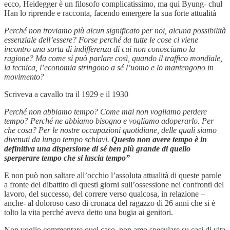
ecco, Heidegger è un filosofo complicatissimo, ma qui Byung- chul
Han lo riprende e racconta, facendo emergere la sua forte attualità
Perché non troviamo più alcun significato per noi, alcuna possibilità
essenziale dell’essere? Forse perché da tutte le cose ci viene
incontro una sorta di indifferenza di cui non conosciamo la
ragione? Ma come si può parlare così, quando il traffico mondiale,
la tecnica, l’economia stringono a sé l’uomo e lo mantengono in
movimento?
Scriveva a cavallo tra il 1929 e il 1930
Perché non abbiamo tempo? Come mai non vogliamo perdere
tempo? Perché ne abbiamo bisogno e vogliamo adoperarlo. Per
che cosa? Per le nostre occupazioni quotidiane, delle quali siamo
divenuti da lungo tempo schiavi.
Questo non avere tempo è in
definitiva una dispersione di sé ben più grande di quello
sperperare tempo che si lascia tempo”
E non può non saltare all’occhio l’assoluta attualità di queste parole
a fronte del dibattito di questi giorni sull’ossessione nei confronti del
lavoro, del successo, del correre verso qualcosa, in relazione –
anche- al doloroso caso di cronaca del ragazzo di 26 anni che si è
tolto la vita perché aveva detto una bugia ai genitori.
Non voglio commentare quel caso, non amo speculare su casi di vita