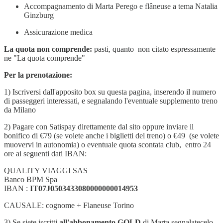
Accompagnamento di Marta Perego e flâneuse a tema Natalia
Ginzburg
Assicurazione medica
La quota non comprende:
pasti, quanto non citato espressamente
ne "La quota comprende"
Per la prenotazione:
1) Iscriversi dall'apposito box su questa pagina, inserendo il numero
di passeggeri interessati, e segnalando l'eventuale supplemento treno
da Milano
2) Pagare con Satispay direttamente dal sito oppure inviare il
bonifico di €79 (se volete anche i biglietti del treno) o €49 (se volete
muovervi in autonomia) o eventuale quota scontata club, entro 24
ore ai seguenti dati IBAN:
QUALITY VIAGGI SAS
Banco BPM Spa
IBAN :
IT07J0503433080000000014953
CAUSALE: cognome + Flaneuse Torino
3) Se siete iscritti
all'abbonamento
GOLD
di Marta segnalatecelo