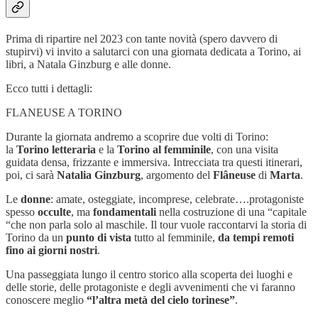
Prima di ripartire nel 2023 con tante novità (spero davvero di
stupirvi) vi invito a salutarci con una giornata dedicata a Torino, ai
libri, a Natala Ginzburg e alle donne.
Ecco tutti i dettagli:
FLANEUSE A TORINO
Durante la giornata andremo a scoprire due volti di Torino:
la
Torino letteraria
e la
Torino al femminile
, con una visita
guidata densa, frizzante e immersiva. Intrecciata tra questi itinerari,
poi, ci sarà
Natalia Ginzburg
, argomento del
Flâneuse
di
Marta
.
Le
donne
: amate, osteggiate, incomprese, celebrate….protagoniste
spesso
occulte
, ma
fondamentali
nella costruzione di una “capitale
“che non parla solo al maschile. Il tour vuole raccontarvi la storia di
Torino da un
punto di vista
tutto al femminile,
da tempi remoti
fino ai giorni nostri
.
Una passeggiata lungo il centro storico alla scoperta dei luoghi e
delle storie, delle protagoniste e degli avvenimenti che vi faranno
conoscere meglio
“l’altra metà del cielo torinese”
.