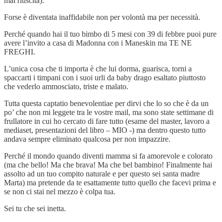
mai riuscita).
Forse è diventata inaffidabile non per volontà ma per necessità.
Perché quando hai il tuo bimbo di 5 mesi con 39 di febbre puoi pure
avere l’invito a casa di Madonna con i Maneskin ma TE NE
FREGHI.
L’unica cosa che ti importa è che lui dorma, guarisca, torni a
spaccarti i timpani con i suoi urli da baby drago esaltato piuttosto
che vederlo ammosciato, triste e malato.
Tutta questa captatio benevolentiae per dirvi che lo so che è da un
po’ che non mi leggete tra le vostre mail, ma sono state settimane di
frullatore in cui ho cercato di fare tutto (esame del master, lavoro a
mediaset, presentazioni del libro – MIO -) ma dentro questo tutto
andava sempre eliminato qualcosa per non impazzire.
Perché il mondo quando diventi mamma si fa amorevole e colorato
(ma che bello! Ma che brava! Ma che bel bambino! Finalmente hai
assolto ad un tuo compito naturale e per questo sei santa madre
Marta) ma pretende da te esattamente tutto quello che facevi prima e
se non ci stai nel mezzo è colpa tua.
Sei tu che sei inetta.