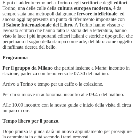
E poi ci addentreremo nella Torino degli
scrittori
e degli
editori
.
Torino, una delle culle della
cultura europea moderna
, è da
sempre stata una metropoli dal grande
fervore intellettuale
, ed
ancora oggi rappresenta un punto di riferimento importante con
il
Salone Internazionale del Libro.
A Torino hanno vissuto e
lavorato scrittori che hanno fatto la storia della letteratura, hanno
visto la luce i più importanti editori italiani e storiche tipografie, che
perpetuano il sogno della stampa come arte, del libro come oggetto
di raffinata ricerca del bello.
Programma
Per il gruppo da Milano
che partirà insieme a Marta: incontro in
stazione, partenza con treno verso le 07.30 del mattino.
Arrivo a Torino e tempo per un caffè o la colazione.
Per chi si muove in autonomia: incontro alle 09.45 del mattino.
Alle 10.00 incontro con la nostra guida e inizio della visita di circa
un paio di ore.
Tempo libero per il pranzo.
Dopo pranzo la guida darà un nuovo appuntamento per proseguire
la camminata in città secondo i temi proposti.