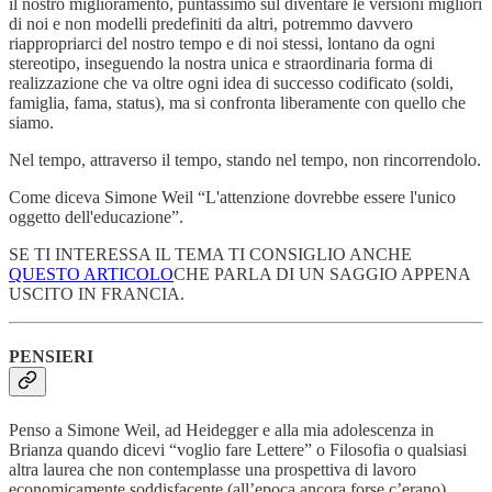
il nostro miglioramento, puntassimo sul diventare le versioni migliori
di noi e non modelli predefiniti da altri, potremmo davvero
riappropriarci del nostro tempo e di noi stessi, lontano da ogni
stereotipo, inseguendo la nostra unica e straordinaria forma di
realizzazione che va oltre ogni idea di successo codificato (soldi,
famiglia, fama, status), ma si confronta liberamente con quello che
siamo.
Nel tempo, attraverso il tempo, stando nel tempo, non rincorrendolo.
Come diceva Simone Weil “L'attenzione dovrebbe essere l'unico
oggetto dell'educazione”.
SE TI INTERESSA IL TEMA TI CONSIGLIO ANCHE
QUESTO ARTICOLO
CHE PARLA DI UN SAGGIO APPENA
USCITO IN FRANCIA.
PENSIERI
Penso a Simone Weil, ad Heidegger e alla mia adolescenza in
Brianza quando dicevi “voglio fare Lettere” o Filosofia o qualsiasi
altra laurea che non contemplasse una prospettiva di lavoro
economicamente soddisfacente (all’epoca ancora forse c’erano).