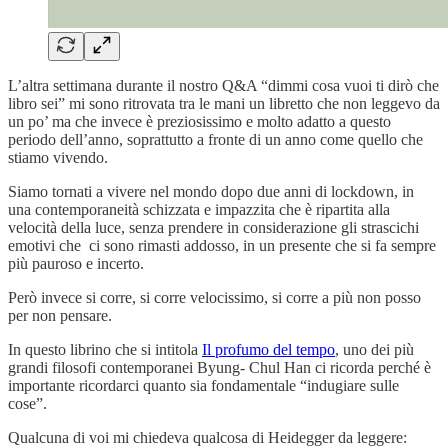
L’altra settimana durante il nostro Q&A “dimmi cosa vuoi ti dirò che
libro sei” mi sono ritrovata tra le mani un libretto che non leggevo da
un po’ ma che invece è preziosissimo e molto adatto a questo
periodo dell’anno, soprattutto a fronte di un anno come quello che
stiamo vivendo.
Siamo tornati a vivere nel mondo dopo due anni di lockdown, in
una contemporaneità schizzata e impazzita che è ripartita alla
velocità della luce, senza prendere in considerazione gli strascichi
emotivi che ci sono rimasti addosso, in un presente che si fa sempre
più pauroso e incerto.
Però invece si corre, si corre velocissimo, si corre a più non posso
per non pensare.
In questo librino che si intitola
Il profumo del tempo
, uno dei più
grandi filosofi contemporanei Byung- Chul Han ci ricorda perché è
importante ricordarci quanto sia fondamentale “indugiare sulle
cose”.
Qualcuna di voi mi chiedeva qualcosa di Heidegger da leggere: