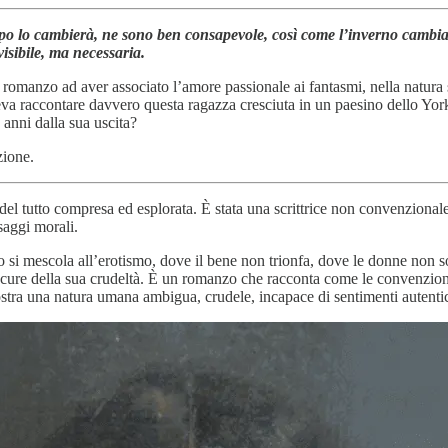
mpo lo cambierà, ne sono ben consapevole, così come l’inverno cambia g
visibile, ma necessaria.
imo romanzo ad aver associato l’amore passionale ai fantasmi, nella natura
voleva raccontare davvero questa ragazza cresciuta in un paesino dello Yo
o anni dalla sua uscita?
zione.
l tutto compresa ed esplorata. È stata una scrittrice non convenzionale,
saggi morali.
mo si mescola all’erotismo, dove il bene non trionfa, dove le donne non s
cure della sua crudeltà. È un romanzo che racconta come le convenzioni s
stra una natura umana ambigua, crudele, incapace di sentimenti autentici