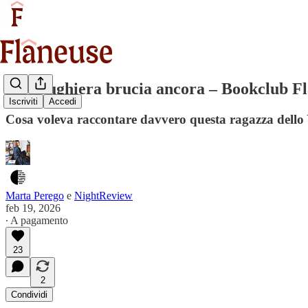
La Brughiera brucia ancora – Bookclub Fl
Iscriviti
Accedi
Cosa voleva raccontare davvero questa ragazza dello 
Marta Perego
e
NightReview
feb 19, 2026
∙ A pagamento
23
2
Condividi