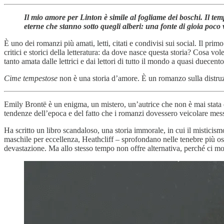
Il mio amore per Linton è simile al fogliame dei boschi. Il te
eterne che stanno sotto quegli alberi: una fonte di gioia poco 
È uno dei romanzi più amati, letti, citati e condivisi sui social. Il pr
critici e storici della letteratura: da dove nasce questa storia? Cosa 
tanto amata dalle lettrici e dai lettori di tutto il mondo a quasi duecent
Cime tempestose
non è una storia d’amore. È un romanzo sulla distru
Emily Brontë è un enigma, un mistero, un’autrice che non è mai stata de
tendenze dell’epoca e del fatto che i romanzi dovessero veicolare mes
Ha scritto un libro scandaloso, una storia immorale, in cui il misticis
maschile per eccellenza, Heathcliff – sprofondano nelle tenebre più os
devastazione. Ma allo stesso tempo non offre alternativa, perché ci mo