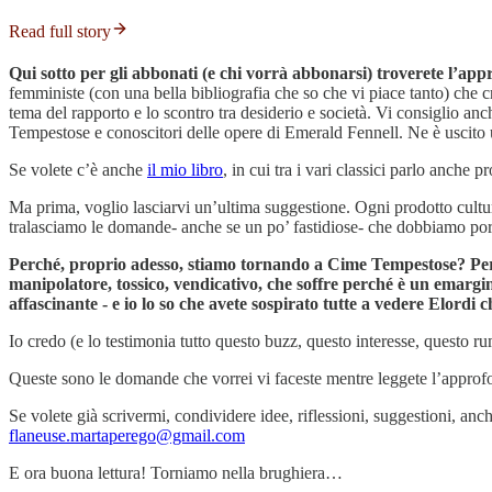
Read full story
Qui sotto per gli abbonati (e chi vorrà abbonarsi) troverete l’a
femministe (con una bella bibliografia che so che vi piace tanto) che cr
tema del rapporto e lo scontro tra desiderio e società. Vi consiglio an
Tempestose e conoscitori delle opere di Emerald Fennell. Ne è uscito un
Se volete c’è anche
il mio libro
, in cui tra i vari classici parlo anche p
Ma prima, voglio lasciarvi un’ultima suggestione. Ogni prodotto cultur
tralasciamo le domande- anche se un po’ fastidiose- che dobbiamo por
Perché, proprio adesso, stiamo tornando a Cime Tempestose? Perc
manipolatore, tossico, vendicativo, che soffre perché è un emargi
affascinante - e io lo so che avete sospirato tutte a vedere Elord
Io credo (e lo testimonia tutto questo buzz, questo interesse, questo 
Queste sono le domande che vorrei vi faceste mentre leggete l’approfon
Se volete già scrivermi, condividere idee, riflessioni, suggestioni, anc
flaneuse.martaperego@gmail.com
E ora buona lettura! Torniamo nella brughiera…