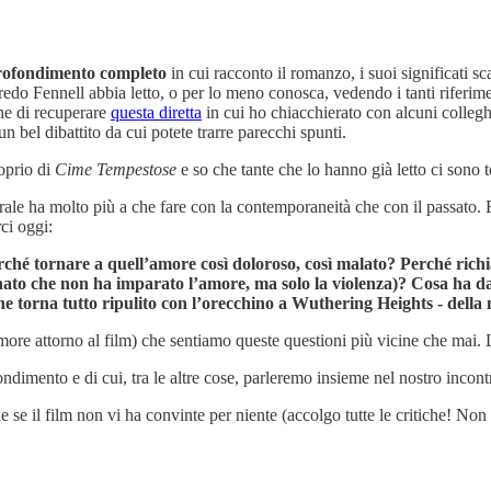
pprofondimento completo
in cui racconto il romanzo, i suoi significati sca
edo Fennell abbia letto, o per lo meno conosca, vedendo i tanti riferimen
che di recuperare
questa diretta
in cui ho chiacchierato con alcuni collegh
 bel dibattito da cui potete trarre parecchi spunti.
roprio di
Cime Tempestose
e so che tante che lo hanno già letto ci sono t
ale ha molto più a che fare con la contemporaneità che con il passato. E
ci oggi:
hé tornare a quell’amore così doloroso, così malato? Perché richia
nato che non ha imparato l’amore, ma solo la violenza)? Cosa ha da
i che torna tutto ripulito con l’orecchino a Wuthering Heights - del
rumore attorno al film) che sentiamo queste questioni più vicine che mai
dimento e di cui, tra le altre cose, parleremo insieme nel nostro incont
he se il film non vi ha convinte per niente (accolgo tutte le critiche! N