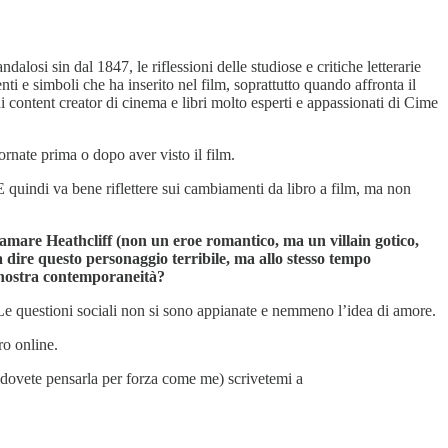
ndalosi sin dal 1847, le riflessioni delle studiose e critiche letterarie
ti e simboli che ha inserito nel film, soprattutto quando affronta il
i content creator di cinema e libri molto esperti e appassionati di Cime
ornate prima o dopo aver visto il film.
 quindi va bene riflettere sui cambiamenti da libro a film, ma non
mare Heathcliff (non un eroe romantico, ma un villain gotico,
 dire questo personaggio terribile, ma allo stesso tempo
la nostra contemporaneità?
. Le questioni sociali non si sono appianate e nemmeno l’idea di amore.
ro online.
on dovete pensarla per forza come me) scrivetemi a