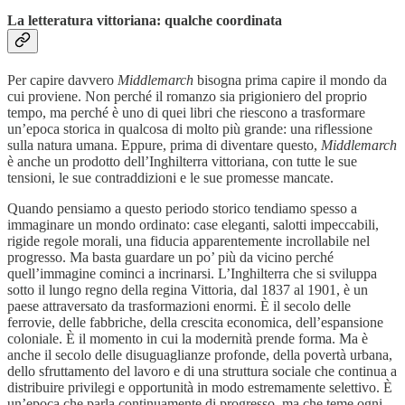
La letteratura vittoriana: qualche coordinata
Per capire davvero
Middlemarch
bisogna prima capire il mondo da
cui proviene. Non perché il romanzo sia prigioniero del proprio
tempo, ma perché è uno di quei libri che riescono a trasformare
un’epoca storica in qualcosa di molto più grande: una riflessione
sulla natura umana. Eppure, prima di diventare questo,
Middlemarch
è anche un prodotto dell’Inghilterra vittoriana, con tutte le sue
tensioni, le sue contraddizioni e le sue promesse mancate.
Quando pensiamo a questo periodo storico tendiamo spesso a
immaginare un mondo ordinato: case eleganti, salotti impeccabili,
rigide regole morali, una fiducia apparentemente incrollabile nel
progresso. Ma basta guardare un po’ più da vicino perché
quell’immagine cominci a incrinarsi. L’Inghilterra che si sviluppa
sotto il lungo regno della regina Vittoria, dal 1837 al 1901, è un
paese attraversato da trasformazioni enormi. È il secolo delle
ferrovie, delle fabbriche, della crescita economica, dell’espansione
coloniale. È il momento in cui la modernità prende forma. Ma è
anche il secolo delle disuguaglianze profonde, della povertà urbana,
dello sfruttamento del lavoro e di una struttura sociale che continua a
distribuire privilegi e opportunità in modo estremamente selettivo. È
un’epoca che parla continuamente di progresso, ma che teme ogni