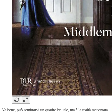
Va bene, può sembrarvi un quadro brutale, ma è la realtà raccontata