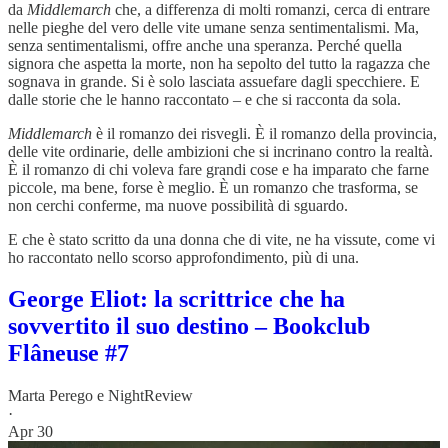
da
Middlemarch
che, a differenza di molti romanzi, cerca di entrare
nelle pieghe del vero delle vite umane senza sentimentalismi. Ma,
senza sentimentalismi, offre anche una speranza. Perché quella
signora che aspetta la morte, non ha sepolto del tutto la ragazza che
sognava in grande. Si è solo lasciata assuefare dagli specchiere. E
dalle storie che le hanno raccontato – e che si racconta da sola.
Middlemarch
è il romanzo dei risvegli. È il romanzo della provincia,
delle vite ordinarie, delle ambizioni che si incrinano contro la realtà.
È il romanzo di chi voleva fare grandi cose e ha imparato che farne
piccole, ma bene, forse è meglio. È un romanzo che trasforma, se
non cerchi conferme, ma nuove possibilità di sguardo.
E che è stato scritto da una donna che di vite, ne ha vissute, come vi
ho raccontato nello scorso approfondimento, più di una.
George Eliot: la scrittrice che ha
sovvertito il suo destino – Bookclub
Flâneuse #7
Marta Perego
e
NightReview
·
Apr 30