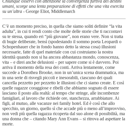
Chiunque osservi con attenzione la convergenza furtiva dei destini
umani, scorge una lenta preparazione di effetti che una vita esercita
su un’altra
- George Eliot, Middlemarch
C’è un momento preciso, in quella che siamo soliti definire “la vita
adulta”, in cui ti rendi conto che molte delle storie che ti raccontavi
su te stessa, quando eri “più giovane”, non erano vere. Non si tratta
di bugie deliberate, bensì (spodestando il sommo poeta Leopardi o
Schopenhauer che in fondo hanno detto la stessa cosa) illusioni
necessarie, fatte di quel materiale con cui costruiamo la nostra
identità quando non si ha ancora abbastanza mondo, conoscenza,
vita – e direi anche delusioni – per sapere come si è davvero. Poi
arriva il momento della resa dei conti. Arriva lentamente, come
succede a Dorothea Brooke, non in un’unica scena drammatica, ma
in una serie di risvegli piccoli e inesorabili, ciascuno dei quali
cancella pezzetto per pezzetto le illusioni che ci siamo create. E così
quelle ragazze coraggiose e ribelli che abbiamo sognato di essere
lasciano il posto alla realtà: al tempo che stringe, alle incombenze
famigliari, al lavoro che richiede ore, stanchezza, arrabbiature. Ai
figli, al mutuo, alle vacanze nei family hotel. Ed è così che allo
specchio, un giorno, quello sì che accade più o meno all’improvviso,
non vedi più quella ragazza ricoperta dal suo alone di possibilità, ma
una donna che – citando Mary Ann Evans – si ritrova ad aspettare la
morte.